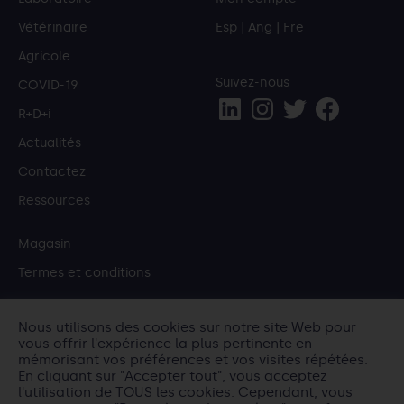
Vétérinaire
Esp
|
Ang
|
Fre
Agricole
Suivez-nous
COVID-19
R+D+i
Actualités
Contactez
Ressources
Magasin
Termes et conditions
Nous utilisons des cookies sur notre site Web pour
IBEROGEN
vous offrir l'expérience la plus pertinente en
Avd. Marqués de los Vélez nº13, entresuelo 2-A.
mémorisant vos préférences et vos visites répétées.
En cliquant sur "Accepter tout", vous acceptez
30008. Murcia (Murcia).
l'utilisation de TOUS les cookies. Cependant, vous