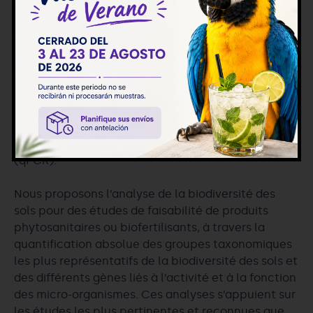
Analyse de sol. Etude de
biodiversité
Nous disposons des méthodologies les plus
récentes pour l’analyse des sols en réalisant des
études sur la biodiversité des sols basées sur des
techniques de PCR quantitative en temps réel
(qPCR).
Nous proposons l’analyse de la biodiversité des
sols pour des études de faisabilité de produits
phytosanitaires ou biofertilisants, à travers la
quantification absolue des groupes taxonomiques
les plus représentatifs de la biodiversité des sols et
des différents gènes liés à l’activité et à la fonction
des micro-organismes. Ces analyses s’appuient sur
les études les plus pertinentes et reconnues que