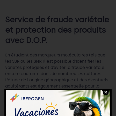
Service de fraude variétale
et protection des produits
avec D.O.P.
En étudiant des marqueurs moléculaires tels que
les SSR ou les SNP, il est possible d’identifier les
variétés protégées et d’éviter la fraude variétale,
encore courante dans de nombreuses cultures.
L’étude de l’origine géographique et des éventuels
adultérants est également essentielle pour la
protection des produits AOP, assurer le contrôle
des produits et éviter les fraudes.