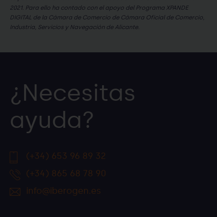
2021. Para ello ha contado con el apoyo del Programa XPANDE
DIGITAL de la Cámara de Comercio de Cámara Oficial de Comercio,
Industria, Servicios y Navegación de Alicante.
¿Necesitas
ayuda?
(+34) 653 96 89 32
(+34) 865 68 78 90
info@iberogen.es