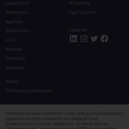
Laboratorio
Mi Cuenta
Veterinaria
Esp
|
Ing
|
Fra
Agrícola
Síguenos
SARS COV-2
I+D+i
Noticias
Contacto
Recursos
Tienda
Términos y condiciones
IBEROGEN
Usamos cookies en nuestro sitio web para brindarle la
Avd. Marqués de los Vélez nº13, entresuelo 2-A.
experiencia más relevante recordando sus
preferencias y visitas repetidas. Al hacer clic en
30008. Murcia (Murcia).