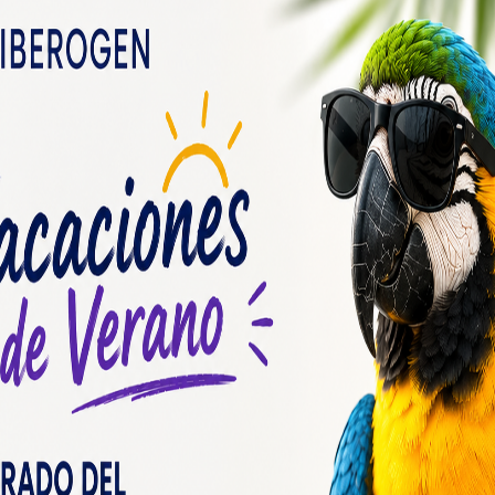
scara de huevo. Nuestro servicio de sexado 
cional de alta especialización que cumple co
ad obteniendo un 99,9% de fiabilidad en sus
 nuestro laboratorio disponible para ofrecer 
ías.
e adapta completamente a tus necesidades 
2 horas.
de satisfacer las necesidades de los client
ultados en 24 horas.