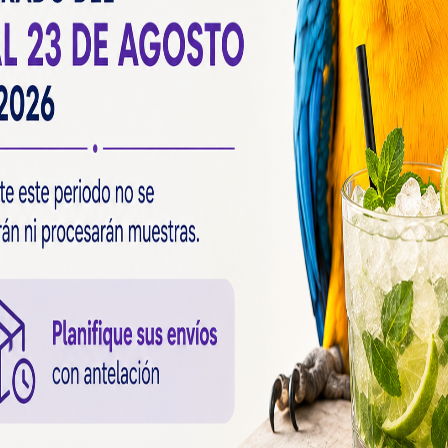
r: muestra de sangre, pluma o cáscara de hu
LinkedIn
-
Twitter
-
Facebook
-
Whatsapp
Manuel Rodríguez Morán
CEO & Director Comercial y Marketing
De una experiencia vital muy relacionada con la cienci
trato de participar en proyectos que me ilusionen, 
de mí siempre que el intercambio energético sea recí
objetivo es seguir descubriendo, participando e ilu
nuevas metas.