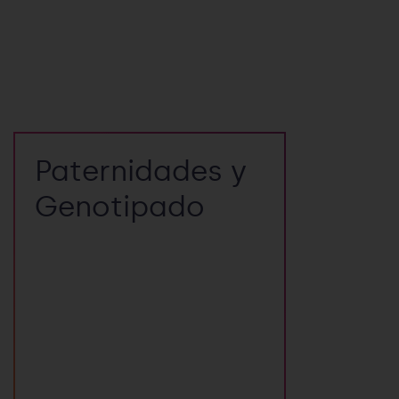
Paternidades y
Genotipado
Pruebas que permiten
establecer o descartar
relaciones de parentesco
basándonos en la comparación
de perfiles genéticos obtenidos
por genotipado.