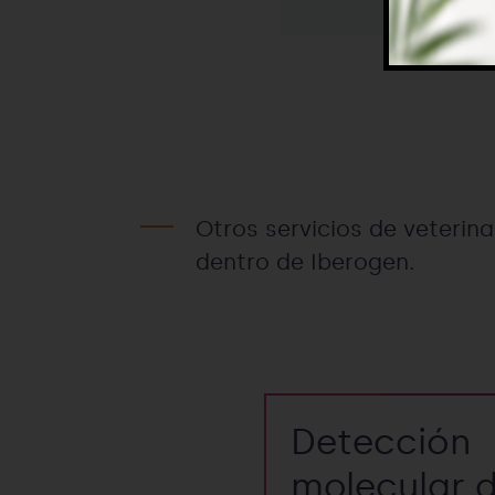
Otros servicios de veterin
dentro de Iberogen.
Detección
molecular 