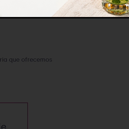
aria que ofrecemos
de