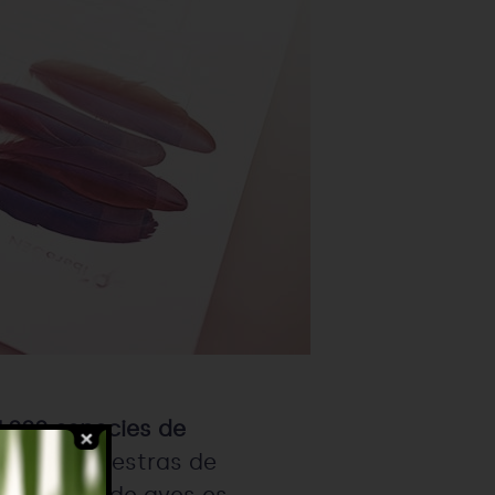
1.000 especies de
artir de muestras de