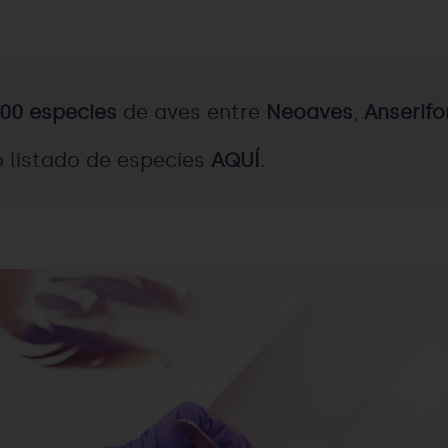
200 especies
de aves entre
Neoaves
,
Anserif
 listado de especies
AQUÍ
.