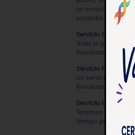
pluma, sangre o cá
un servicio interna
estándares de calid
Servicio Estándar.
Toda la garantía de
Resultados en 4-7 d
Servicio Premium.
Un servicio que s
Resultados en 48-7
Servicio Express.
Tenemos capacidad 
tiempo posible. Res