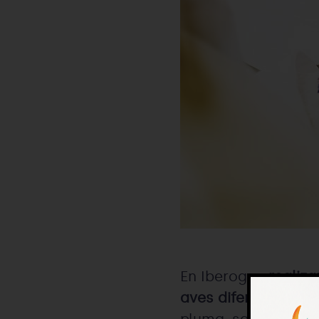
En Iberogen
realiz
aves diferentes,
tan