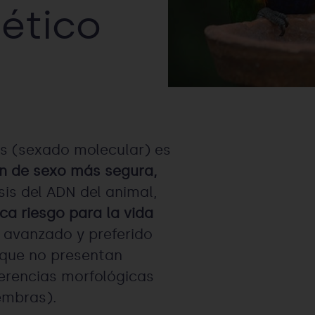
ético
es (sexado molecular) es
ón de sexo más segura,
sis del ADN del animal,
ica riesgo para la vida
avanzado y preferido
 que no presentan
ferencias morfológicas
embras).