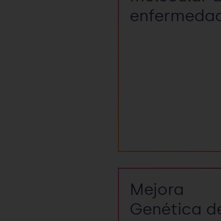
enfermeda
Detección de microorg
infecciosos que provo
patologías empleando 
moleculares.
Mejora
Genética d