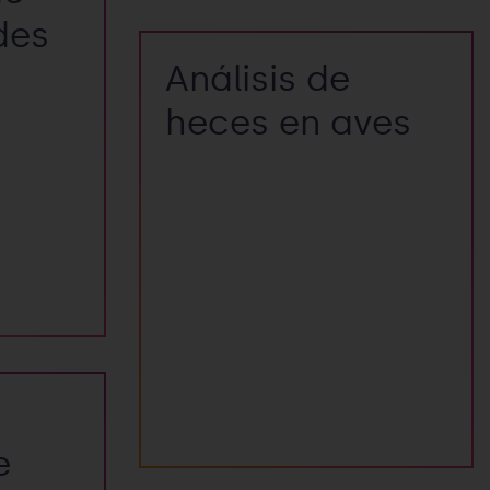
des
Análisis de
anismos
heces en aves
can
técnicas
Análisis para la detección de
parásitos y hongos que puedan
causar enfermedades en las
aves.
e