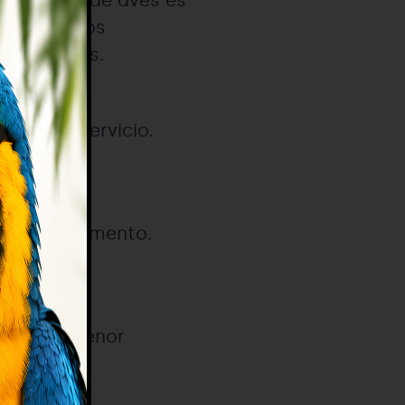
molecular de aves es
n unos altos
 resultados.
el mejor servicio.
en cada momento.
es en el menor