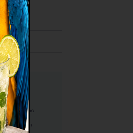
evo.
a y el arte,
dando el máximo
proco. Mi
sionándome con