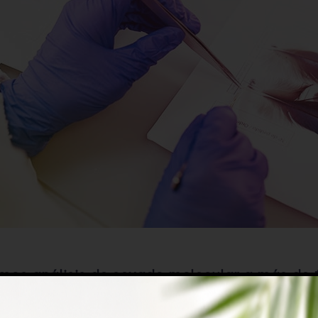
amos análisis de sexado molecular a más de 
to de crías como de individuos adultos, a p