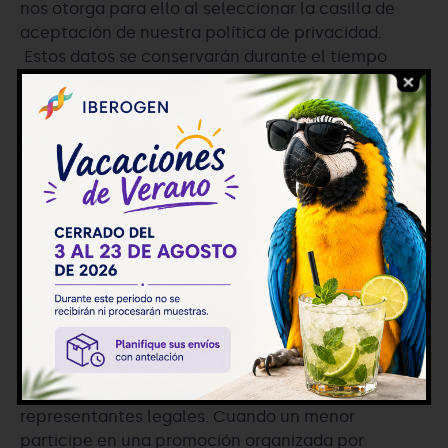
nos otorga para ello al seleccionar la casilla de
aceptación de nuestra política de privacidad.
Estos datos se conservarán durante el tiempo
necesario para dar cumplimiento a su petición y
durante el tiempo establecido por la ley. El usuario
tiene derecho al acceso, rectificación, limitación,
oposición, supresión (“derecho al olvido”),
portabilidad y oposición al tratamiento de
decisiones automatizadas
Menores de edad
El tratamiento de datos de los menores de catorce
años exigirá el consentimiento de sus padres o
tutores. IBEROGEN, S.L., articulará los
procedimientos necesarios para comprobar la
edad del menor y la autenticidad del
consentimiento prestado por los padres o
representantes legales. Cuando un menor
participe en una promoción organizada por